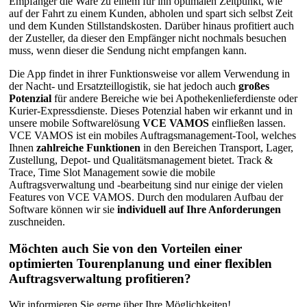
Empfänger die Ware zu einem für ihn optimalen Zeitpunkt, wie
auf der Fahrt zu einem Kunden, abholen und spart sich selbst Zeit
und dem Kunden Stillstandskosten. Darüber hinaus profitiert auch
der Zusteller, da dieser den Empfänger nicht nochmals besuchen
muss, wenn dieser die Sendung nicht empfangen kann.
Die App findet in ihrer Funktionsweise vor allem Verwendung in
der Nacht- und Ersatzteillogistik, sie hat jedoch auch
großes
Potenzial
für andere Bereiche wie bei Apothekenlieferdienste oder
Kurier-Expressdienste. Dieses Potenzial haben wir erkannt und in
unsere mobile Softwarelösung
VCE VAMOS
einfließen lassen.
VCE VAMOS ist ein mobiles Auftragsmanagement-Tool, welches
Ihnen
zahlreiche Funktionen
in den Bereichen Transport, Lager,
Zustellung, Depot- und Qualitätsmanagement bietet. Track &
Trace, Time Slot Management sowie die mobile
Auftragsverwaltung und -bearbeitung sind nur einige der vielen
Features von VCE VAMOS. Durch den modularen Aufbau der
Software können wir sie
individuell auf Ihre Anforderungen
zuschneiden.
Möchten auch Sie von den Vorteilen einer
optimierten Tourenplanung und einer flexiblen
Auftragsverwaltung profitieren?
Wir informieren Sie gerne über Ihre Möglichkeiten!