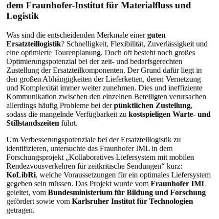
dem Fraunhofer-Institut für Materialfluss und
Logistik
Was sind die entscheidenden Merkmale einer
guten
Ersatzteillogistik
? Schnelligkeit, Flexibilität, Zuverlässigkeit und
eine optimierte Tourenplanung. Doch oft besteht noch großes
Optimierungspotenzial bei der zeit- und bedarfsgerechten
Zustellung der Ersatzteilkomponenten. Der Grund dafür liegt in
den großen Abhängigkeiten der Lieferketten, deren Vernetzung
und Komplexität immer weiter zunehmen. Dies und ineffiziente
Kommunikation zwischen den einzelnen Beteiligten verursachen
allerdings häufig Probleme bei der
pünktlichen Zustellung
,
sodass die mangelnde Verfügbarkeit zu
kostspieligen Warte- und
Stillstandszeiten
führt.
Um Verbesserungspotenziale bei der Ersatzteillogistik zu
identifizieren, untersuchte das Fraunhofer IML in dem
Forschungsprojekt „Kollaboratives Liefersystem mit mobilen
Rendezvousverkehren für zeitkritische Sendungen“ kurz:
KoLibRi
, welche Voraussetzungen für ein optimales Liefersystem
gegeben sein müssen. Das Projekt wurde vom
Fraunhofer IML
geleitet, vom
Bundesministerium für Bildung und Forschung
gefördert sowie vom
Karlsruher Institut für Technologien
getragen.