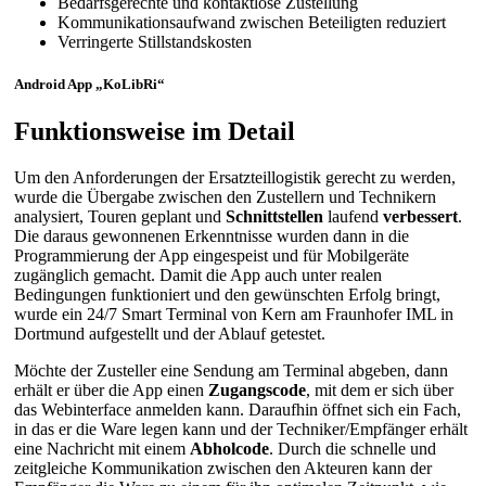
Bedarfsgerechte und kontaktlose Zustellung
Kommunikationsaufwand zwischen Beteiligten reduziert
Verringerte Stillstandskosten
Android App „KoLibRi“
Funktionsweise im Detail
Um den Anforderungen der Ersatzteillogistik gerecht zu werden,
wurde die Übergabe zwischen den Zustellern und Technikern
analysiert, Touren geplant und
Schnittstellen
laufend
verbessert
.
Die daraus gewonnenen Erkenntnisse wurden dann in die
Programmierung der App eingespeist und für Mobilgeräte
zugänglich gemacht. Damit die App auch unter realen
Bedingungen funktioniert und den gewünschten Erfolg bringt,
wurde ein 24/7 Smart Terminal von Kern am Fraunhofer IML in
Dortmund aufgestellt und der Ablauf getestet.
Möchte der Zusteller eine Sendung am Terminal abgeben, dann
erhält er über die App einen
Zugangscode
, mit dem er sich über
das Webinterface anmelden kann. Daraufhin öffnet sich ein Fach,
in das er die Ware legen kann und der Techniker/Empfänger erhält
eine Nachricht mit einem
Abholcode
. Durch die schnelle und
zeitgleiche Kommunikation zwischen den Akteuren kann der